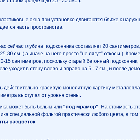
и старом фонде и до 25 - 30 см.. ).
тиковые окна при установке сдвигаются ближе к наружном
дается часть пространства.
с сейчас глубина подоконника составляет 20 сантиметров,
25-30 см. ( а иначе на него просто "не лягут" откосы ). Кро
10-15 сантиметров, поскольку старый бетонный подоконник,
еле уходит в стену влево и вправо на 5 - 7 см., и после д
ь действительно красивую монолитную картину металлоплас
тиметра выступал от уровня стены.
ика может быть белым или
"под мрамор"
. На стоимость э
ика специальной фольгой практически любого цвета, в том ч
нты расцветок
.