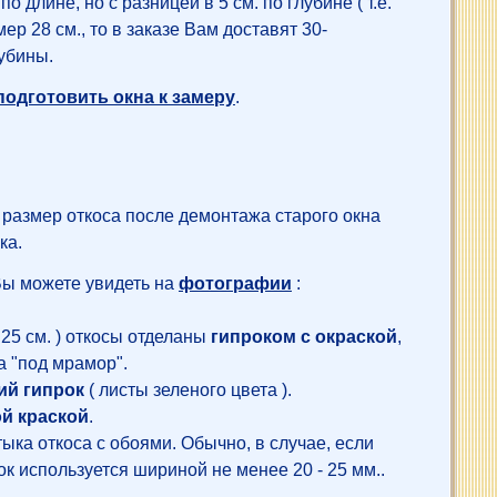
лине, но с разницей в 5 см. по глубине ( т.е.
ер 28 см., то в заказе Вам доставят 30-
убины.
подготовить окна к замеру
.
и размер откоса после демонтажа старого окна
ка.
Вы можете увидеть на
фотографии
:
25 см. ) откосы отделаны
гипроком с окраской
,
та "под мрамор".
ий гипрок
( листы зеленого цвета ).
й краской
.
тыка откоса с обоями. Обычно, в случае, если
ок используется шириной не менее 20 - 25 мм..