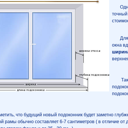
Однако
точный
стоимо
Для эт
окна вд
ширин
верхнег
Та
подокон
подокон
метить, что будущий новый подоконник будет заметно глубже
й рамы обычно составляет 6-7 сантиметров ( в отличие от 