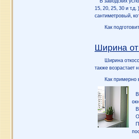
В заводских услови
15, 20, 25, 30 и т
сантиметровый, ко
Как подготови
Ширина от
Ширина откосов
также возрастает н
Как примерно 
В 
ок
В 
Ок
Пр
по