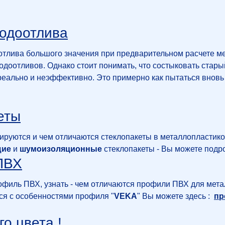
одоотлива
тлива большого значения при предварительном расчете ме
одоотливов. Однако стоит понимать, что состыковать ста
реально и неэффективно. Это примерно как пытаться вновь
еты
ируются и чем отличаются стеклопакеты в металлопластик
щие
и
шумоизоляционные
стеклопакеты - Вы можете подро
ПВХ
филь ПВХ, узнать - чем отличаются профили ПВХ для мета
ся с особенностями профиля "
VEKA
" Вы можете здесь :
пр
о цвета !