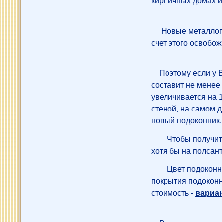
кирпичных домах ил
Новые металлоплас
счет этого освобож
Поэтому если у Ва
составит не менее 
увеличивается на 
стеной, на самом д
новый подоконник.
Чтобы получит
хотя бы на полсан
Цвет подоконн
покрытия подоконн
стоимость -
вариа