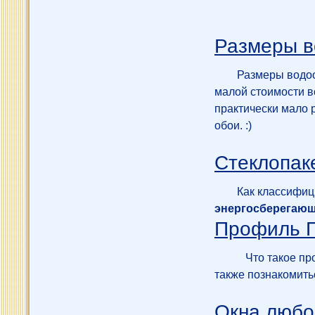
Размеры в
Размеры водоо
малой стоимости в
практически мало 
обои. :)
Стеклопак
Как классифиц
энергосберегаю
Профиль 
Что такое про
также познакомить
Окна любог