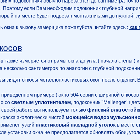
ях подоконники обычно нарезаются до сантиметра точно по д
.д. ). Поэтому если Вам необходим подоконник глубиной наприм
торый на месте будет подрезан монтажниками до нужной гл
ть окна к вызову замерщика пожалуйста читайте здесь :
как 
косов
 также измеряется от рамы окна до угла ( начала стены ) 
а несколько сантиметров по аналогии с глубиной подоконни
выглядят откосы металлопластиковых окон после отделки, 
приведенном примере ( окно 504 серии с шириной откосов 
но со
светлым уплотнителем
, подоконник "Mellenger" цве
своей работе мы используем только
финский влагостойк
раска экологически чистой
моющейся водоэмульсионно
именен узкий
пластиковый накладной уголок
в месте с
сле установки окна не предполагается обновлять обои, угол