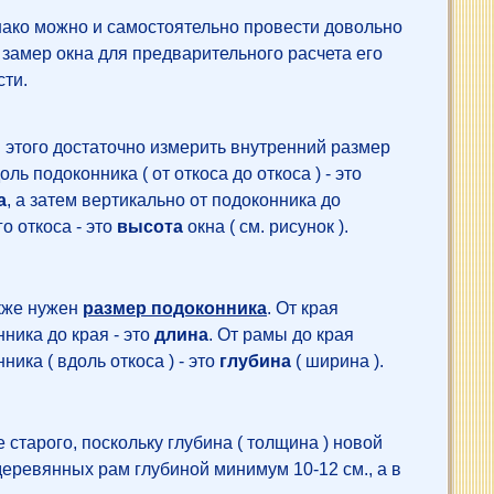
 можно и самостоятельно провести довольно
 замер окна для предварительного расчета его
сти.
ого достаточно измерить внутренний размер
оль подоконника ( от откоса до откоса ) - это
а
, а затем вертикально от подоконника до
о откоса - это
высота
окна ( см. рисунок ).
кже нужен
размер подоконника
. От края
ника до края - это
длина
. От рамы до края
ника ( вдоль откоса ) - это
глубина
( ширина ).
 старого, поскольку глубина ( толщина ) новой
деревянных рам глубиной минимум 10-12 см., а в