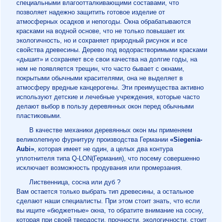
специальными влагоотталкивающими составами, что
позволяет надежно защитить готовое изделие от
атмосферных осадков и непогоды. Окна обрабатываются
красками на водной основе, что не только повышает их
экологичность, но и сохраняет природный рисунок и все
свойства древесины. Дерево под водорастворимыми красками
«дышит» и сохраняет все свои качества на долгие годы, на
нем не появляется трещин, что часто бывает с окнами,
покрытыми обычными красителями, она не выделяет в
атмосферу вредные канцерогены. Эти преимущества активно
используют детские и лечебные учреждения, которые часто
делают выбор в пользу деревянных окон перед обычными
пластиковыми.
В качестве механики деревянных окон мы применяем
великолепную фурнитуру производства Германии
«Siegenia-
Aubi»
, которая имеет не один, а целых два контура
уплотнителя типа Q-LON(Германия), что посему совершенно
исключает возможность продувания или промерзания.
Лиственница, сосна или дуб ?
Вам остается только выбрать тип древесины, а остальное
сделают наши специалисты. При этом стоит знать, что если
вы ищите «бюджетные» окна, то обратите внимание на сосну,
которая при своей твердости, прочности, экологичности, стоит