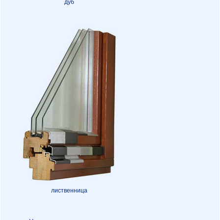
дуб
лиственница